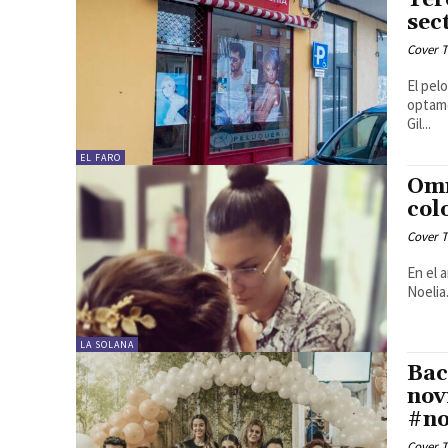
sec
Cover T
El pel
optamo
Gil...
EL FARO
Omn
col
Cover T
En el 
Noelia
LA SOLANA
Bac
nov
#no
Cover T