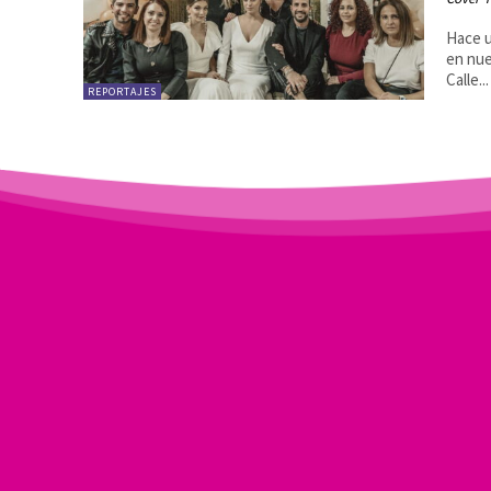
Hace u
en nue
Calle...
REPORTAJES