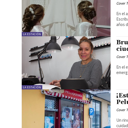
Cover T
En el 
Escrib
años d
LA ESTACIÓN
Bru
ciu
Cover T
En el 
emerge
LA ESTACIÓN
¡Es
Pel
Cover T
Un rincón
cuidad