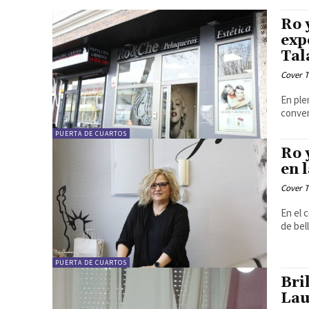
Ro 
exp
Tal
Cover T
En ple
conver
PUERTA DE CUARTOS
Ro 
en 
Cover T
En el 
de bel
PUERTA DE CUARTOS
Bri
Lau