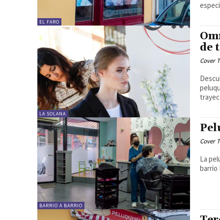
especia
EL FARO
Omn
de 
Cover T
Descub
peluqu
trayect
LA SOLANA
Pel
Cover T
La pel
barrio
BARRIO A BARRIO
Ter