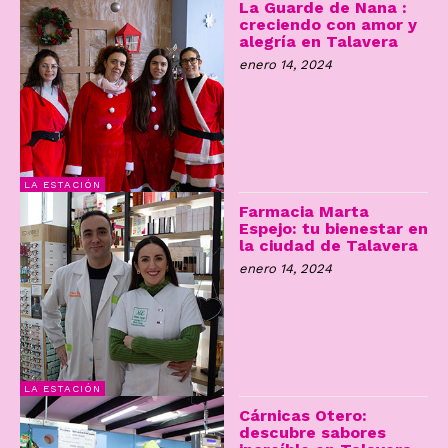
La Guarde de Nana :
creciendo con amor y
alegría en Talavera
enero 14, 2024
LA ESTACIÓN
Farmacia Marta
Espejo: tu bienestar en
la ciudad de Talavera
enero 14, 2024
LA ESTACIÓN
Cárnicas Otero:
descubre sabores