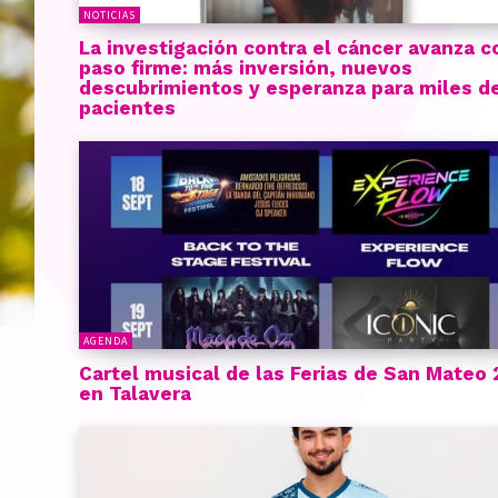
NOTICIAS
La investigación contra el cáncer avanza c
paso firme: más inversión, nuevos
descubrimientos y esperanza para miles d
pacientes
AGENDA
Cartel musical de las Ferias de San Mateo
en Talavera