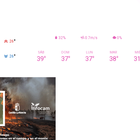
32%
0.7m/s
0%
°
26
SÁB
DOM
LUN
MAR
MI
°
26
39
°
37
°
37
°
38
°
3