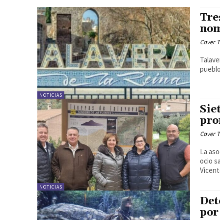
Tre
nom
Cover T
Talave
pueblo
NOTICIAS
Sie
pro
Cover T
La aso
ocio s
Vicente
NOTICIAS
Det
por