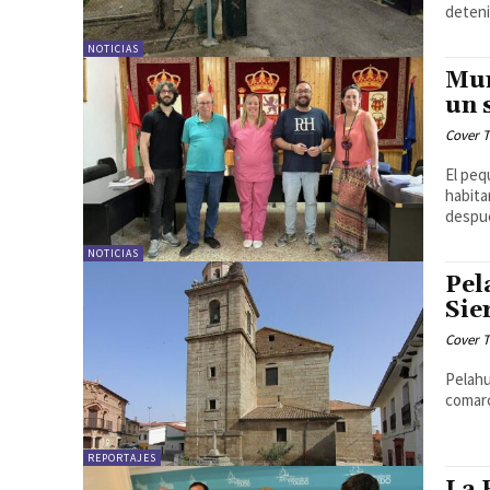
deteni
NOTICIAS
Mun
un 
Cover T
El peq
habita
despué
NOTICIAS
Pel
Sie
Cover T
Pelahu
comarc
REPORTAJES
La 