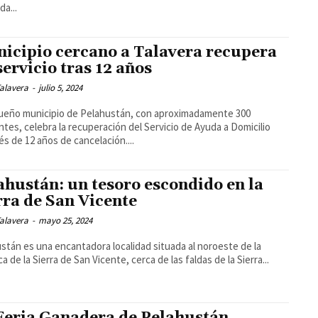
da...
icipio cercano a Talavera recupera
servicio tras 12 años
alavera
-
julio 5, 2024
ueño municipio de Pelahustán, con aproximadamente 300
ntes, celebra la recuperación del Servicio de Ayuda a Domicilio
s de 12 años de cancelación....
ahustán: un tesoro escondido en la
rra de San Vicente
alavera
-
mayo 25, 2024
stán es una encantadora localidad situada al noroeste de la
a de la Sierra de San Vicente, cerca de las faldas de la Sierra...
Feria Ganadera de Pelahustán