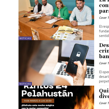
con
par
Cover T
El res
fundam
sentid
NOTICIAS
Des
cri
ban
Cover T
El ope
desart
perpet
NOTICIAS
Qui
div
Cover T