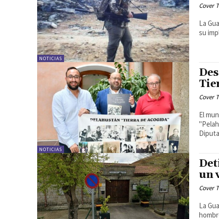
Cover T
La Gua
su imp
NOTICIAS
Des
Tie
Cover T
El mun
"Pelah
Diputa
NOTICIAS
Det
un 
Cover T
La Gua
hombre