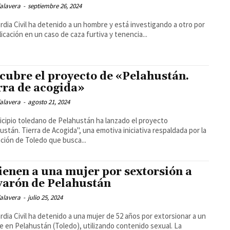
alavera
-
septiembre 26, 2024
rdia Civil ha detenido a un hombre y está investigando a otro por
licación en un caso de caza furtiva y tenencia...
cubre el proyecto de «Pelahustán.
rra de acogida»
alavera
-
agosto 21, 2024
icipio toledano de Pelahustán ha lanzado el proyecto
ustán. Tierra de Acogida", una emotiva iniciativa respaldada por la
ción de Toledo que busca...
ienen a una mujer por sextorsión a
varón de Pelahustán
alavera
-
julio 25, 2024
rdia Civil ha detenido a una mujer de 52 años por extorsionar a un
 en Pelahustán (Toledo), utilizando contenido sexual. La