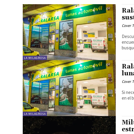
Ral
sus
Cover T
Descub
encuen
busque
LA MILAGROSA
Ral
lun
Cover T
Si nec
en el 
LA MILAGROSA
Mil
est