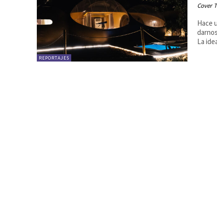
Cover T
Hace u
darnos
La idea
REPORTAJES