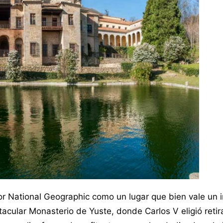
r National Geographic como un lugar que bien vale un i
acular Monasterio de Yuste, donde Carlos V eligió retir