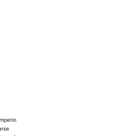
mperio.
arse