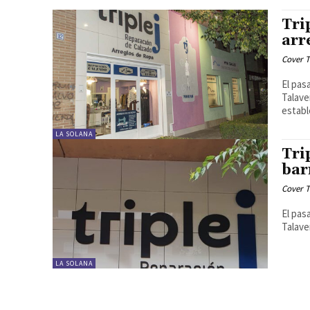
Tri
arr
Cover T
El pas
Talave
establ
LA SOLANA
Tri
bar
Cover T
El pas
Talave
LA SOLANA