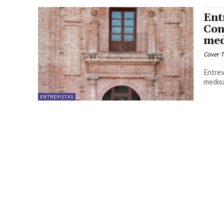
Ent
Con
med
Cover T
Entrev
ENTREVISTAS