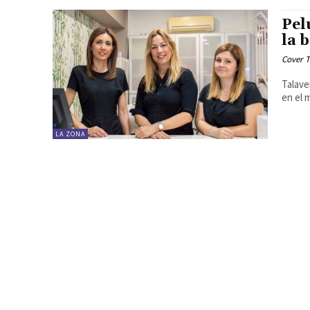
Pel
la 
Cover T
Talave
en el 
LA ZONA