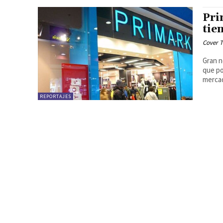
Pri
tie
Cover T
Gran n
que po
mercad
REPORTAJES