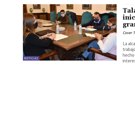
Tal
ini
gra
Cover T
La alc
trabaj
hecho 
NOTICIAS
intere