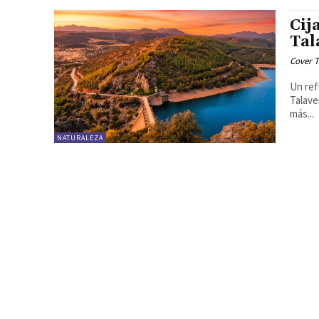
Cij
Tal
Cover T
Un ref
Talavera Cijara, la escapada perfecta desde Talav
más...
NATURALEZA