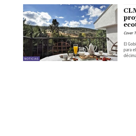
CLM
pro
eco
Cover T
El Gob
para e
décima
NOTICIAS