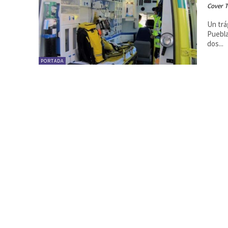
Cover T
Un trá
Puebla
dos...
PORTADA