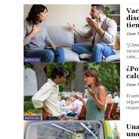
Vac
dis
tie
Cover T
“¿Cómo
vacaciones?" La tarde cae sobre la
calor,..
NOTICIAS
¿Po
cal
Cover T
El sem
segundos y y
respon
NOTICIAS
Una
uno