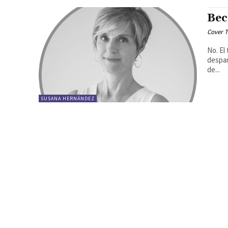
Bec
Cover T
No. El
desparpa
de...
SUSANA HERNÁNDEZ