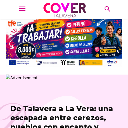
D
De Talavera a La Vera: una
escapada entre cerezos,
pueblos con encanto y