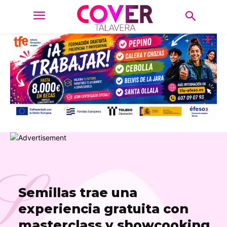
S
Semillas trae una
experiencia gratuita con
masterclass y showcooking