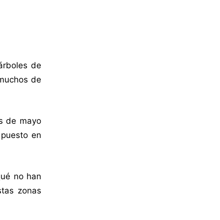
árboles de
 muchos de
nes de mayo
 puesto en
 qué no han
stas zonas