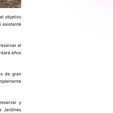
el objetivo
o existente
reservar el
ardará años
es de gran
implemente
reservar y
e Jardines