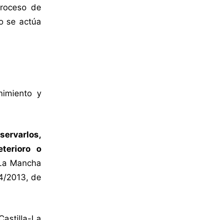
proceso de
no se actúa
nimiento y
servarlos,
terioro o
a-La Mancha
 4/2013, de
Castilla-La