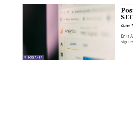
Pos
SEO
Cover T
En la 
siguie
MISCELANEA