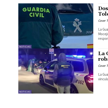
Dos
Tol
Cover T
La Gua
Mocejó
respon
NOTICIAS
La 
rob
Cover T
La Gua
vincul
NOTICIAS