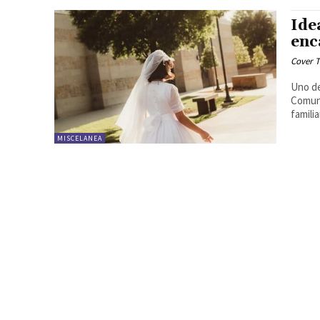
Ide
enc
Cover T
Uno de
Comuni
famili
MISCELANEA