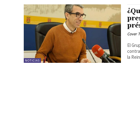
¿Qu
pre
pré
Cover T
El Gru
contra
la Rein
NOTICIAS