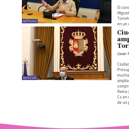
El con
Miguel
Torreh
NOTICIAS
en un 
Ciu
amp
Tor
Cover T
Ciudad
Presup
muchas
NOTICIAS
amplia
compro
Reina 
Cs en 
de un 