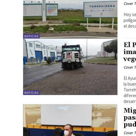
Cover T
Hoy se
polígo
el des
NOTICIAS
El 
ima
veg
Cover T
El Ayu
la bue
Torreh
NOTICIAS
difere
desarr
Mig
pas
pud
Cover T