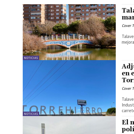
Tal
man
Cover T
Talave
mejora
NOTICIAS
Adj
en 
Tor
Cover T
Talave
Indust
carrete
NOTICIAS
El 
pol