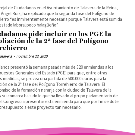
cejal de Ciudadanos en el Ayuntamiento de Talavera de la Reina,
 Ángel Ruiz, ha explicado que la segunda fase del Polígono de
ierro “es inminentemente necesaria porque Talavera está sumida
estado laboral poco halagüeño”.
dadanos pide incluir en los PGE la
liación de la 2ª fase del Polígono
rehierro
alavera
-
noviembre 23, 2020
anos presentó la semana pasada más de 320 enmiendas a los
uestos Generales del Estado (PGE) para que, entre otras
 medidas, se prevea una partida de 500.000 euros para la
ción de la 2ª fase del Polígono Torrehierro de Talavera. El
miso de la formación naranja con la ciudad de Talavera de la
y su comarca ha sido lo que ha llevado al grupo parlamentario de
el Congreso a presentar esta enmienda para que por fin se dote
presupuesto a este proyecto tan necesario.