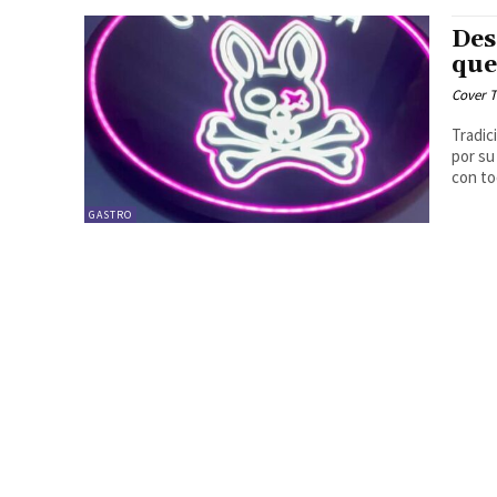
Des
que
Cover T
Tradició
por su
con to
GASTRO