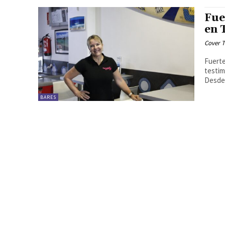
Fue
en 
Cover T
Fuerte
testim
Desde 
BARES