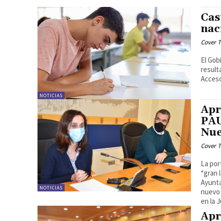
Cas
nac
Cover T
El Gob
result
Acceso 
NOTICIAS
Apr
PAU
Nu
Cover T
La por
“gran 
Ayunta
NOTICIAS
nuevo 
en la 
Apr