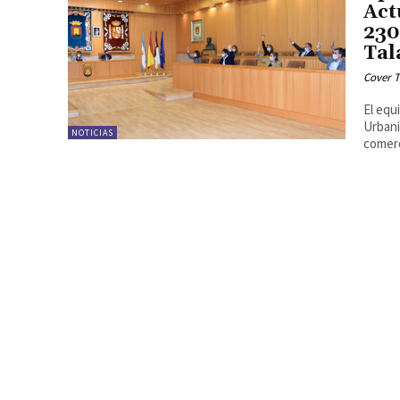
Act
230
Tal
Cover T
El equ
Urbani
NOTICIAS
comerc