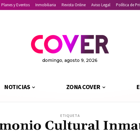
Planes y Eventos
Inmobiliaria
Revista Online
Aviso Legal
Política de Pr
domingo, agosto 9, 2026
NOTICIAS
ZONA COVER
E
ETIQUETA
imonio Cultural Inmat