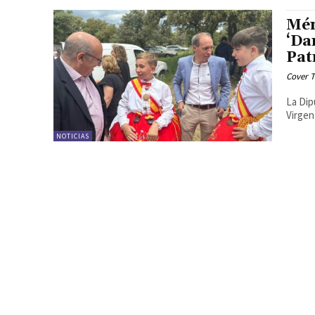
Mén
‘Da
Pat
Cover T
La Dip
Virgen
NOTICIAS