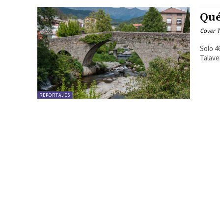
Qué
Cover T
Solo 4
Talave
REPORTAJES