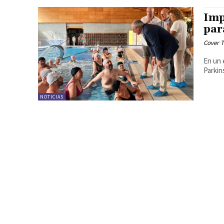
Imp
par
Cover T
En un 
Parkin
NOTICIAS