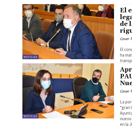
El 
leg
de 
rigu
Cover T
El con
ha man
NOTICIAS
transpa
Apr
PAU
Nu
Cover T
La por
“gran 
Ayunta
NOTICIAS
nuevo 
en la 