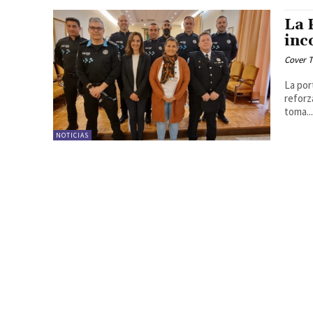
La 
inc
Cover T
La por
reforza
toma..
NOTICIAS