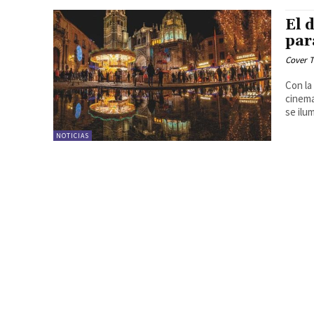
El 
par
Cover T
Con la
cinema
se ilum
NOTICIAS