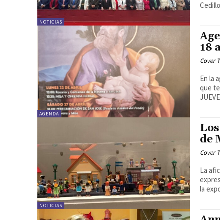
Cedill
NOTICIAS
Age
18 
Cover T
En la 
que tend
JUEVES
AGENDA
Los
de 
Cover T
La afi
expres
la exp
NOTICIAS
Ann