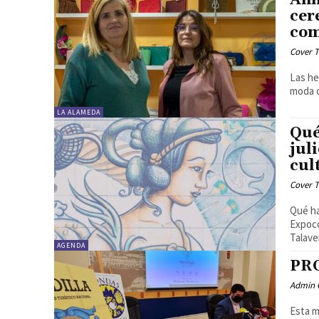
cer
com
Cover T
Las he
moda c
LA ALAMEDA
Qué
jul
cul
Cover T
Qué hacer 
Expoconsumo Centro Cultural 
Talaver
AGENDA
PR
Admin 
Esta m