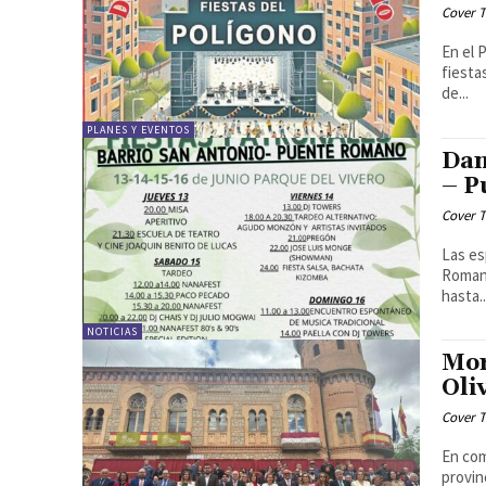
Cover T
En el 
fiesta
de...
PLANES Y EVENTOS
Dan
– P
Cover T
Las es
Romano
hasta..
NOTICIAS
Mor
Oli
Cover T
En com
provin