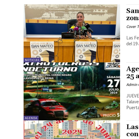
San
zon
Cover T
Las Fe
del 19
NOTICIAS
Age
25 
Admin 
JUEVES - 25 DE JULI
Talavera Para comenzar con las tradicionales fie
Puerta
AGENDA
Las
con