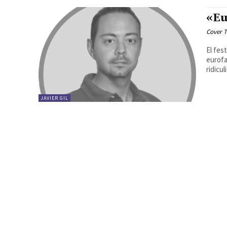
«E
Cover T
El fes
eurof
ridicul
JAVIER GIL