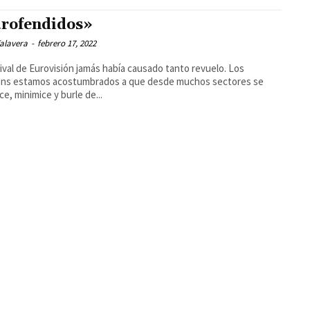
urofendidos»
alavera
-
febrero 17, 2022
tival de Eurovisión jamás había causado tanto revuelo. Los
ans estamos acostumbrados a que desde muchos sectores se
ice, minimice y burle de...