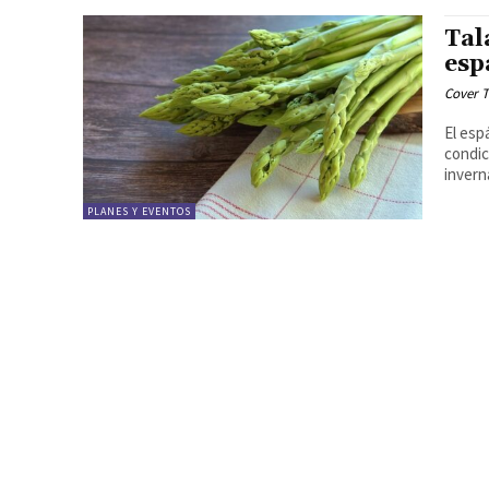
Tal
esp
Cover T
El esp
condic
invern
PLANES Y EVENTOS