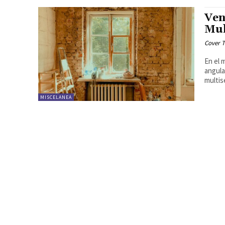
Ven
Mul
Cover T
En el 
angula
multise
MISCELANEA