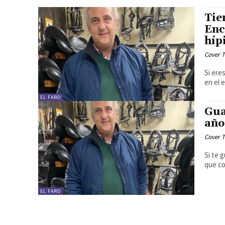
Tie
Enc
híp
Cover T
Si ere
en el 
EL FARO
Gua
año
Cover T
Si te 
que co
EL FARO