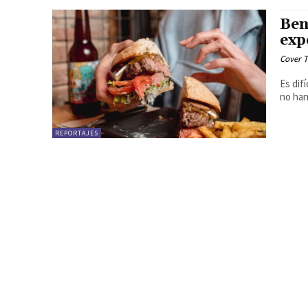
Ben
exp
Cover T
Es dif
no han
REPORTAJES