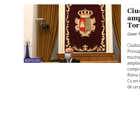
Ciu
amp
Tor
Cover T
Ciudad
Presup
muchas
NOTICIAS
amplia
compro
Reina 
Cs en 
de un 