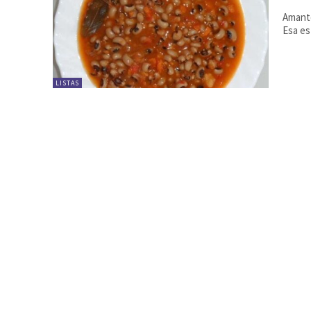
Amante
Esa es
LISTAS