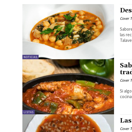
Des
Cover T
Sabore
las re
NOTICIAS
Sab
tra
Cover T
Si alg
cocina
LISTAS
Las
Cover T