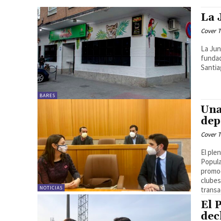
La 
Cover T
La Jun
fundad
Santia
BARES
Una
dep
Cover T
El ple
Popula
promoc
clubes
NOTICIAS
transa
El 
dec