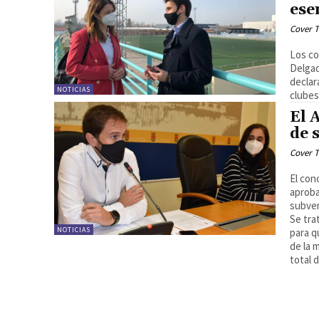
ese
Cover T
Los co
Delgad
declar
NOTICIAS
clubes
El 
de 
Cover T
El con
aproba
subven
Se tra
NOTICIAS
para q
de la 
total 