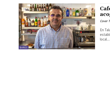
Caf
aco
Cover T
En Tal
establ
local....
BARES