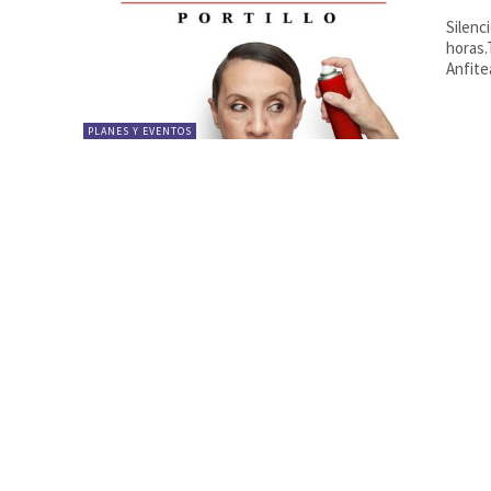
Silencio Teatro Palenque | C. Palenque, s/n3 de 
horas.
PLANES Y EVENTOS