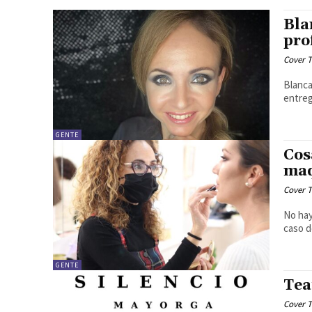
Bla
pro
Cover T
Blanca
entreg
GENTE
Cos
maq
Cover T
No hay
caso d
GENTE
Tea
Cover T