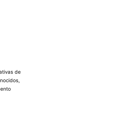
ativas de
onocidos,
mento