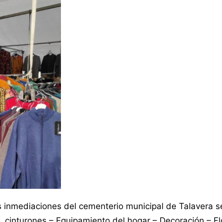
 inmediaciones del cementerio municipal de Talavera s
, cinturones – Equipamiento del hogar – Decoración – Fl