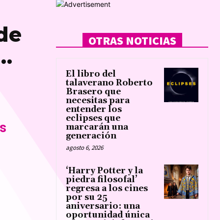
de
OTRAS NOTICIAS
s…
El libro del
talaverano Roberto
Brasero que
necesitas para
entender los
eclipses que
as
marcarán una
generación
agosto 6, 2026
‘Harry Potter y la
piedra filosofal’
regresa a los cines
por su 25
aniversario: una
oportunidad única