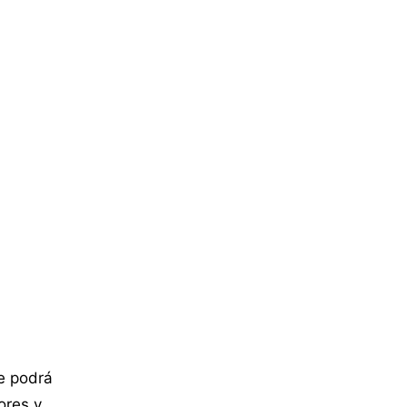
e podrá
ores y