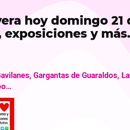
vera hoy domingo 21 
, exposiciones y má
Gavilanes, Gargantas de Guaraldos, L
opo…