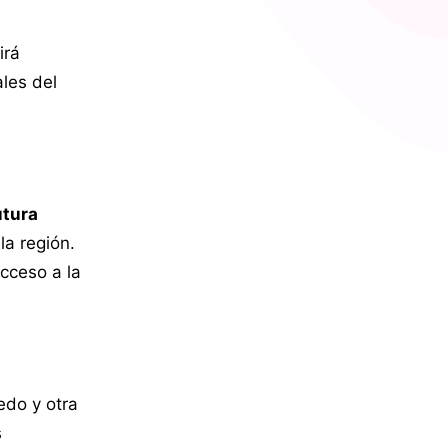
irá
les del
utura
la región.
cceso a la
edo y otra
s