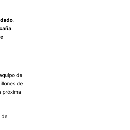
ndado
,
caña
.
de
 equipo de
illones de
la próxima
o de