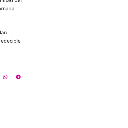
 mitad del
jornada
dan
redecible