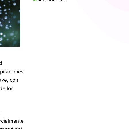
rá
ipitaciones
ave, con
de los
l
rcialmente