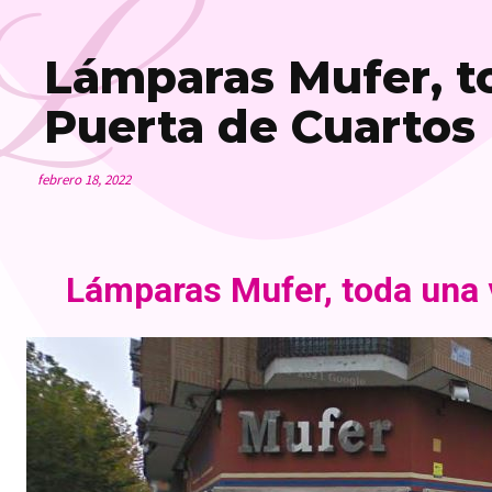
L
Lámparas Mufer, to
Puerta de Cuartos
febrero 18, 2022
Lámparas Mufer, toda una v