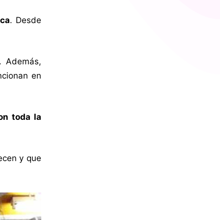
ica
. Desde
. Además,
ncionan en
on toda la
recen y que