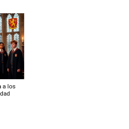
a a los
idad