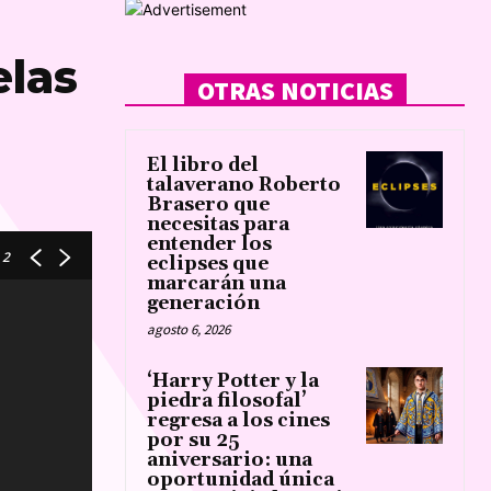
elas
OTRAS NOTICIAS
El libro del
talaverano Roberto
Brasero que
necesitas para
entender los
 2
eclipses que
marcarán una
generación
agosto 6, 2026
‘Harry Potter y la
piedra filosofal’
regresa a los cines
por su 25
aniversario: una
oportunidad única