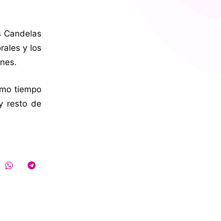
as Candelas
rales y los
ones.
smo tiempo
y resto de