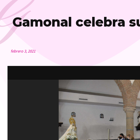
G
Gamonal celebra su
febrero 3, 2021