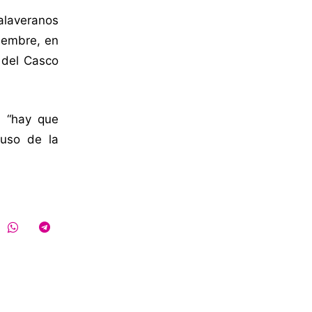
talaveranos
ciembre, en
a del Casco
, “hay que
 uso de la