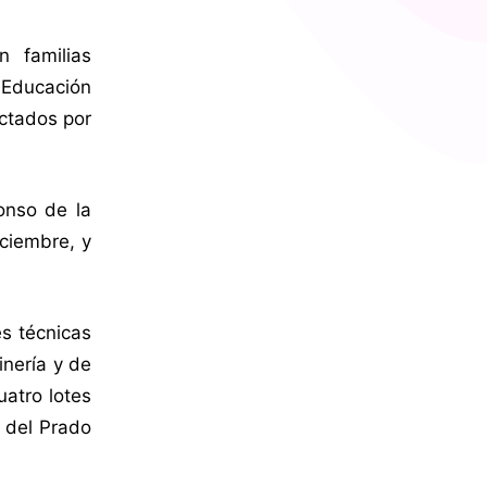
 familias
 Educación
ectados por
fonso de la
iciembre, y
es técnicas
inería y de
uatro lotes
s del Prado