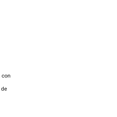
a con
 de