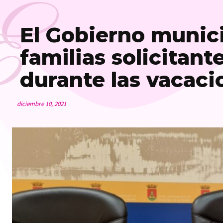
E
El Gobierno munici
familias solicitan
durante las vacac
diciembre 10, 2021