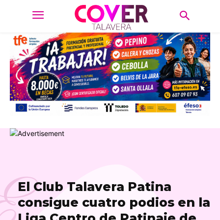
E
El Club Talavera Patina
consigue cuatro podios en la
Liga Centro de Patinaje de